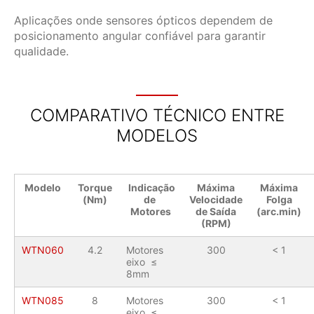
Aplicações onde sensores ópticos dependem de
posicionamento angular confiável para garantir
qualidade.
COMPARATIVO TÉCNICO ENTRE
MODELOS
Modelo
Torque
Indicação
Máxima
Máxima
(Nm)
de
Velocidade
Folga
Motores
de Saída
(arc.min)
(RPM)
WTN060
4.2
Motores
300
< 1
eixo ≤
8mm
WTN085
8
Motores
300
< 1
eixo ≤