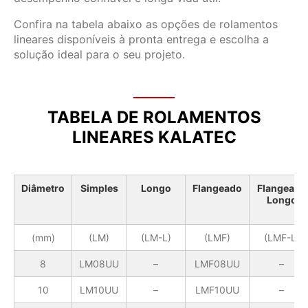
Confira na tabela abaixo as opções de rolamentos
lineares disponíveis à pronta entrega e escolha a
solução ideal para o seu projeto.
TABELA DE ROLAMENTOS
LINEARES KALATEC
Diâmetro
Simples
Longo
Flangeado
Flangeado
Longo
(mm)
(LM)
(LM-L)
(LMF)
(LMF-L)
8
LM08UU
–
LMF08UU
–
10
LM10UU
–
LMF10UU
–