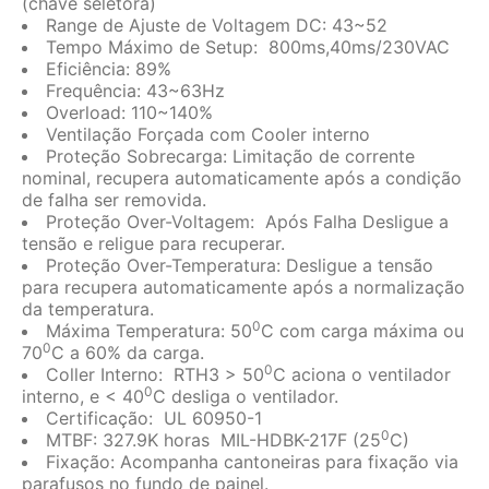
(chave seletora)
Range de Ajuste de Voltagem DC: 43~52
Tempo Máximo de Setup: 800ms,40ms/230VAC
Eficiência: 89%
Frequência: 43~63Hz
Overload: 110~140%
Ventilação Forçada com Cooler interno
Proteção Sobrecarga: Limitação de corrente
nominal, recupera automaticamente após a condição
de falha ser removida.
Proteção Over-Voltagem: Após Falha Desligue a
tensão e religue para recuperar.
Proteção Over-Temperatura: Desligue a tensão
para recupera automaticamente após a normalização
da temperatura.
0
Máxima Temperatura: 50
C com carga máxima ou
0
70
C a 60% da carga.
0
Coller Interno: RTH3 > 50
C aciona o ventilador
0
interno, e < 40
C desliga o ventilador.
Certificação: UL 60950-1
0
MTBF: 327.9K horas MIL-HDBK-217F (25
C)
Fixação: Acompanha cantoneiras para fixação via
parafusos no fundo de painel.