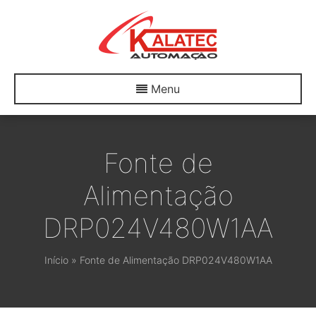
Menu
Fonte de
Alimentação
DRP024V480W1AA
Início
»
Fonte de Alimentação DRP024V480W1AA