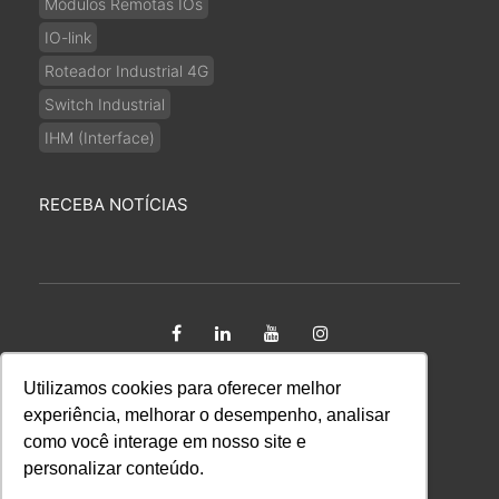
Módulos Remotas IOs
IO-link
Roteador Industrial 4G
Switch Industrial
IHM (Interface)
RECEBA NOTÍCIAS
Utilizamos cookies para oferecer melhor
Copyright 2026 Kalatec Automação Ltda CNPJ:
experiência, melhorar o desempenho, analisar
65.670.424/0001-09. Todos os direitos reservados.
como você interage em nosso site e
personalizar conteúdo.
Mapa do Site