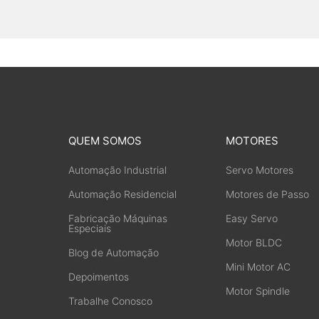
QUEM SOMOS
MOTORES
Automação Industrial
Servo Motores
Automação Residencial
Motores de Passo
Fabricação Máquinas
Easy Servo
Especiais
Motor BLDC
Blog de Automação
Mini Motor AC
Depoimentos
Motor Spindle
Trabalhe Conosco