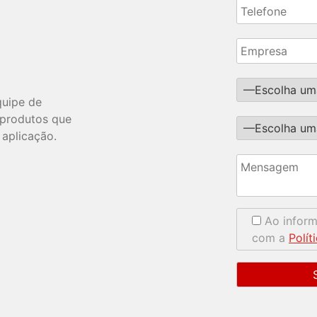
quipe de
s produtos que
 aplicação.
Ao infor
com a
Polít