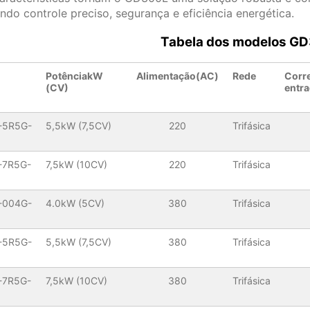
ndo controle preciso, segurança e eficiência energética.
Tabela dos modelos G
o
PotênciakW
Alimentação(AC)
Rede
Corre
(CV)
entr
-5R5G-
5,5kW (7,5CV)
220
Trifásica
-7R5G-
7,5kW (10CV)
220
Trifásica
-004G-
4.0kW (5CV)
380
Trifásica
-5R5G-
5,5kW (7,5CV)
380
Trifásica
-7R5G-
7,5kW (10CV)
380
Trifásica