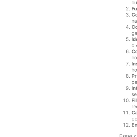
cu
Fu
Co
na
Co
ga
Id
o 
Co
co
In
ho
Pr
pe
In
se
Fi
re
Ca
po
En
Essas c