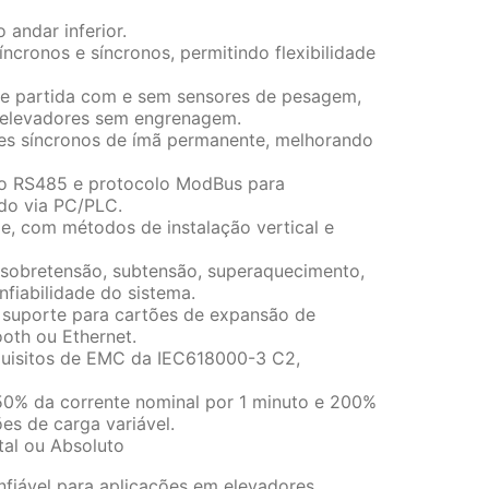
 andar inferior.
ncronos e síncronos, permitindo flexibilidade
 de partida com e sem sensores de pesagem,
m elevadores sem engrenagem.
res síncronos de ímã permanente, melhorando
ão RS485 e protocolo ModBus para
do via PC/PLC.
, com métodos de instalação vertical e
, sobretensão, subtensão, superaquecimento,
fiabilidade do sistema.
e suporte para cartões de expansão de
oth ou Ethernet.
equisitos de EMC da IEC618000-3 C2,
50% da corrente nominal por 1 minuto e 200%
s de carga variável.
tal ou Absoluto
fiável para aplicações em elevadores,