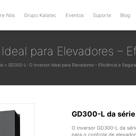
re Nós
Grupo Kalatec
Eventos
Suporte
Blog
Ideal para Elevadores – E
io
»
GD300-L: O Inversor Ideal para Elevadores – Eficiência e Segur
GD300-L da série
O inversor GD300-L da séri
para o controle de elevad