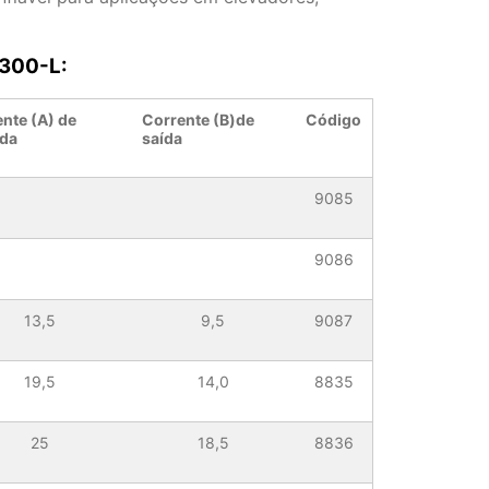
D300-L:
nte (A) de
Corrente (B)de
Código
ada
saída
9085
9086
13,5
9,5
9087
19,5
14,0
8835
25
18,5
8836