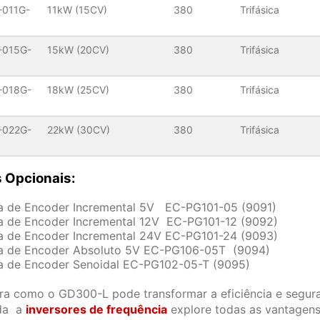
-011G-
11kW (15CV)
380
Trifásica
-015G-
15kW (20CV)
380
Trifásica
-018G-
18kW (25CV)
380
Trifásica
-022G-
22kW (30CV)
380
Trifásica
 Opcionais:
a de Encoder Incremental 5V EC-PG101-05 (9091)
a de Encoder Incremental 12V EC-PG101-12 (9092)
a de Encoder Incremental 24V EC-PG101-24 (9093)
a de Encoder Absoluto 5V EC-PG106-05T (9094)
a de Encoder Senoidal EC-PG102-05-T (9095)
a como o GD300-L pode transformar a eficiência e segura
da a
inversores de frequência
explore todas as vantagens