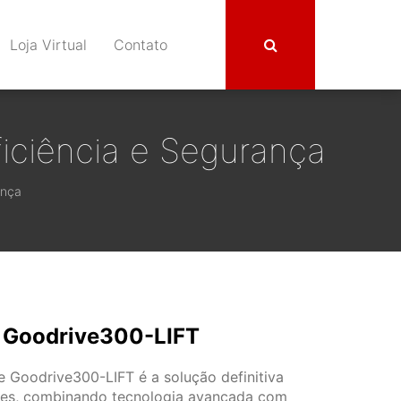
Loja Virtual
Contato
ficiência e Segurança
ança
 Goodrive300-LIFT
e Goodrive300-LIFT é a solução definitiva
ores, combinando tecnologia avançada com