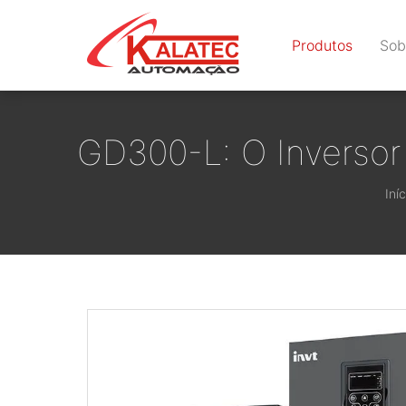
Produtos
Sob
GD300-L: O Inversor 
Iníc