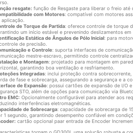
rso.
nção resgate:
função de Resgaste para liberar o freio até o
mpatibilidade com Motores
: compatível com motores assí
 aplicação.
ntrole de Torque de Partida
: oferece controle de torque
rantindo um início estável e prevenindo deslizamentos e
entificação Estática de Ângulos de Pólo Inicial
: para moto
controle de precisão.
municação e Controle
: suporta interfaces de comunicaç
municação mestre-escravo, permitindo controle centraliza
stalação e Montagem
: projetado para montagem em parede
rizontal, garantindo boa ventilação e resfriamento.
oteções Integradas
: inclui proteção contra sobrecorrente
rda de fase e sobrecarga, assegurando a segurança e a con
terface de Expansão
: possui cartões de expansão de I/O 
gurança STO, além de opções para comunicação via Blueto
ltro EMC
: Opcionalmente configurável para atender aos r
duzindo interferências eletromagnéticas.
pacidade de Sobrecarga
: capacidade de sobrecarga de 1
r 1 segundo, garantindo desempenho confiável em condiçõe
coder:
cartão opcional paar entrada de Encoder Incremen
aracterísticas tornam o GD300L uma solução robusta e con