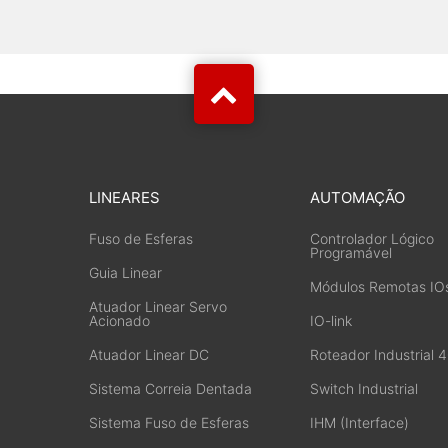
LINEARES
AUTOMAÇÃO
Fuso de Esferas
Controlador Lógico
Programável
Guia Linear
Módulos Remotas IO
Atuador Linear Servo
Acionado
IO-link
Atuador Linear DC
Roteador Industrial 
Sistema Correia Dentada
Switch Industrial
Sistema Fuso de Esferas
IHM (Interface)