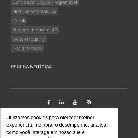
Controlador Lógico Programável
Módulos Remotas IOs
IO-link
Roteador Industrial 4G
Switch Industrial
IHM (Interface)
RECEBA NOTÍCIAS
Utilizamos cookies para oferecer melhor
Copyright 2026 Kalatec Automação Ltda CNPJ:
experiência, melhorar o desempenho, analisar
65.670.424/0001-09. Todos os direitos reservados.
como você interage em nosso site e