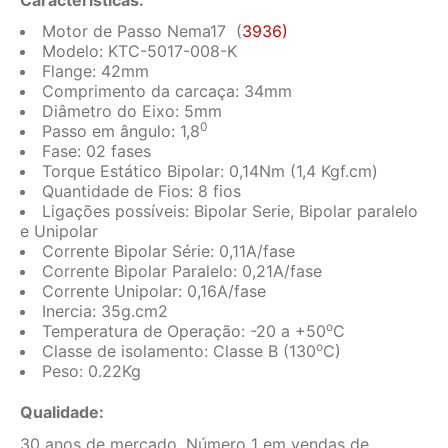
Características:
Motor de Passo Nema17 (
3936)
Modelo: KTC-5017-008-K
Flange: 42mm
Comprimento da carcaça: 34mm
Diâmetro do Eixo: 5mm
0
Passo em ângulo: 1,8
Fase: 02 fases
Torque Estático Bipolar: 0,14Nm (1,4 Kgf.cm)
Quantidade de Fios: 8 fios
Ligações possíveis: Bipolar Serie, Bipolar paralelo
e Unipolar
Corrente Bipolar Série: 0,11A/fase
Corrente Bipolar Paralelo: 0,21A/fase
Corrente Unipolar: 0,16A/fase
Inercia: 35g.cm2
o
Temperatura de Operação: -20 a +50
C
o
Classe de isolamento: Classe B (130
C)
Peso: 0.22Kg
Qualidade:
30 anos de mercado. Número 1 em vendas de