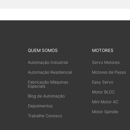
QUEM SOMOS
MOTORES
Automação Industrial
Servo Motores
Automação Residencial
Motores de Passo
Fabricação Máquinas
Easy Servo
Especiais
Motor BLDC
Blog de Automação
Mini Motor AC
Depoimentos
Motor Spindle
Trabalhe Conosco