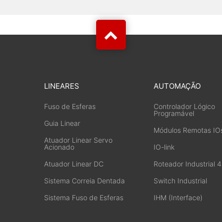
LINEARES
AUTOMAÇÃO
Fuso de Esferas
Controlador Lógico
Programável
Guia Linear
Módulos Remotas IO
Atuador Linear Servo
Acionado
IO-link
Atuador Linear DC
Roteador Industrial 
Sistema Correia Dentada
Switch Industrial
Sistema Fuso de Esferas
IHM (Interface)