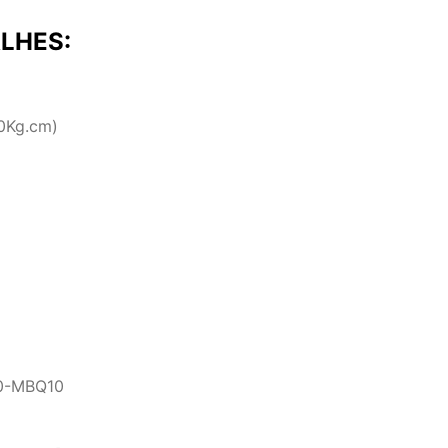
LHES:
0Kg.cm)
00-MBQ10