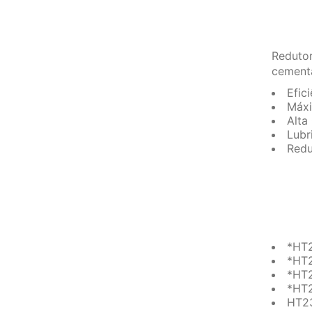
Redutor
cementa
Efic
Máxi
Alta
Lubr
Redu
*HT2
*HT2
*HT2
*HT2
HT23