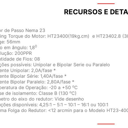
RECURSOS E DETA
r de Passo Nema 23
ing Torque do Motor: HT23400(19kg.cm) e HT23402.8 (3
ge: 56mm
0
o em ângulo: 1,8
lução: 200PPR
tidade de Fios: 08
ções possíveis: Unipolar e Bipolar Serie ou Paralelo
ente Unipolar: 2,0A/fase *
ente Bipolar Série: 1,40A/fase *
ente Bipolar Paralelo: 2,80A/fase *
o
eratura de Operação: -20 a +50
C
o
se de isolamento: Classe B (130
C)
etro do eixo do redutor: Vide desenho
ções disponíveis: 4,25:1 – 5:1 – 10:1 – 16:1 ou 100:1
ma Folga do Redutor: <12 arcmin para o Modelo HT23-4