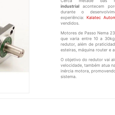
Cerca metade das 
industrial
acontecem porq
durante o desenvolv
experiência:
Kalatec Auto
vendidos.
Motores de Passo Nema 23,
que varia entre 10 a 30k
redutor, além de praticida
esteiras, máquina router e 
O objetivo do redutor vai al
velocidade, também atua na
inércia motora, promovendo
sistema.