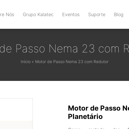
re Nós
Grupo Kalatec
Eventos
Suporte
Blog
 de Passo Nema 23 com R
Início
»
Motor de Passo Nema 23 com Redutor
Motor de Passo 
Planetário