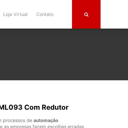
Loja Virtual
Contato
KML093 Com Redutor
m processos de
automação
 as empresas fazem escolhas erradas