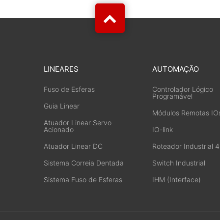
LINEARES
AUTOMAÇÃO
Fuso de Esferas
Controlador Lógico
Programável
Guia Linear
Módulos Remotas IO
Atuador Linear Servo
Acionado
IO-link
Atuador Linear DC
Roteador Industrial 
Sistema Correia Dentada
Switch Industrial
Sistema Fuso de Esferas
IHM (Interface)