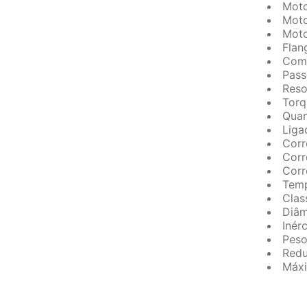
Mot
Mot
Moto
Flan
Comp
Pass
Reso
Torq
Quan
Liga
Corr
Corr
Corr
Temp
Clas
Diâm
Inér
Peso
Redu
Máxi