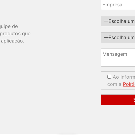
quipe de
s produtos que
 aplicação.
Ao infor
com a
Polít