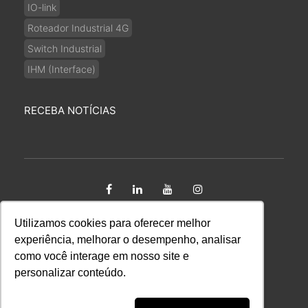
IO-link
Roteador Industrial 4G
Switch Industrial
IHM (Interface)
RECEBA NOTÍCIAS
Utilizamos cookies para oferecer melhor
Copyright 2026 Kalatec Automação Ltda CNPJ:
experiência, melhorar o desempenho, analisar
65.670.424/0001-09. Todos os direitos reservados.
como você interage em nosso site e
personalizar conteúdo.
Mapa do Site