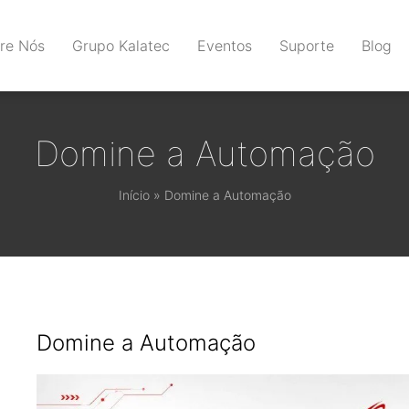
re Nós
Grupo Kalatec
Eventos
Suporte
Blog
Domine a Automação
Início
»
Domine a Automação
Domine a Automação