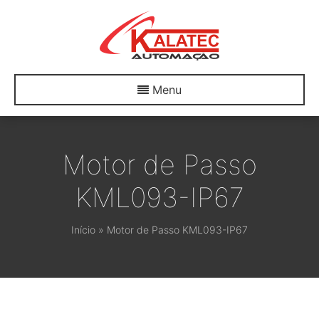
Menu
Motor de Passo
KML093-IP67
Início
»
Motor de Passo KML093-IP67