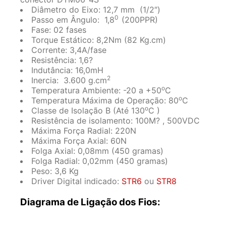
Diâmetro do Eixo: 12,7 mm (1/2″)
0
Passo em Ângulo: 1,8
(200PPR)
Fase: 02 fases
Torque Estático: 8,2Nm (82 Kg.cm)
Corrente: 3,4A/fase
Resistência: 1,6?
Indutância: 16,0mH
2
Inercia: 3.600 g.cm
o
Temperatura Ambiente: -20 a +50
C
o
Temperatura Máxima de Operação: 80
C
o
Classe de Isolação B (Até 130
C )
Resistência de isolamento: 100M? , 500VDC
Máxima Força Radial: 220N
Máxima Força Axial: 60N
Folga Axial: 0,08mm (450 gramas)
Folga Radial: 0,02mm (450 gramas)
Peso: 3,6 Kg
Driver Digital indicado:
STR6
ou
STR8
Diagrama de Ligação dos Fios: