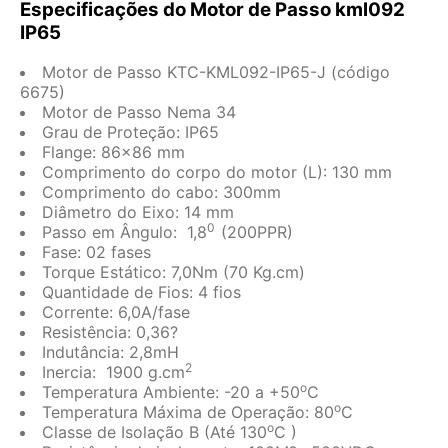
Especificações do Motor de Passo kml092
IP65
Motor de Passo KTC-KML092-IP65-J (código
6675)
Motor de Passo Nema 34
Grau de Proteção: IP65
Flange: 86×86 mm
Comprimento do corpo do motor (L): 130 mm
Comprimento do cabo: 300mm
Diâmetro do Eixo: 14 mm
0
Passo em Ângulo: 1,8
(200PPR)
Fase: 02 fases
Torque Estático: 7,0Nm (70 Kg.cm)
Quantidade de Fios: 4 fios
Corrente: 6,0A/fase
Resistência: 0,36?
Indutância: 2,8mH
2
Inercia: 1900 g.cm
o
Temperatura Ambiente: -20 a +50
C
o
Temperatura Máxima de Operação: 80
C
o
Classe de Isolação B (Até 130
C )