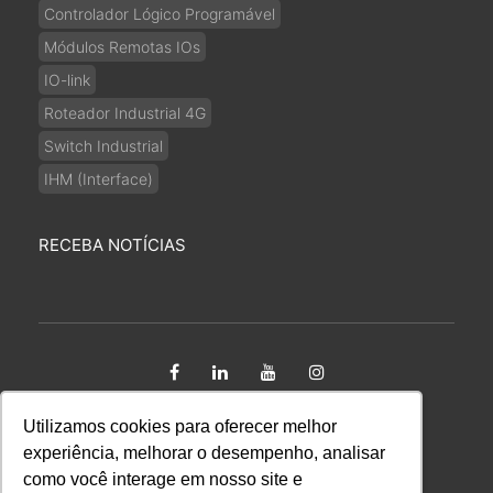
Controlador Lógico Programável
Módulos Remotas IOs
IO-link
Roteador Industrial 4G
Switch Industrial
IHM (Interface)
RECEBA NOTÍCIAS
Utilizamos cookies para oferecer melhor
Copyright 2026 Kalatec Automação Ltda CNPJ:
experiência, melhorar o desempenho, analisar
65.670.424/0001-09. Todos os direitos reservados.
como você interage em nosso site e