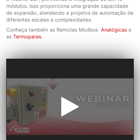
módulos. Isso proporciona uma grande capacidade
de expansão, atendendo a projetos de automação de
diferentes escalas e complexidades.
Conheça também as Remotas Modbus
Analógicas
e
as
Termopares
.