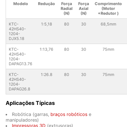
Modelo
Redução
Força
Força
Comprimento
Radial
Axial
(Motor
(N)
(N)
+Redutor )
KTC-
1:5,18
80
30
68,5mm
42HS40-
1204-
DJX5.18
KTC-
1:13,76
80
30
75mm
42HS40-
1204-
DAPAG13.76
KTC-
1:26.8
80
30
75mm
42HS40-
1204-
DAPAG26.8
Aplicações Típicas
Robótica (garras,
braços robóticos
e
manipuladores)
Impressoras 3D
(extrusoras)