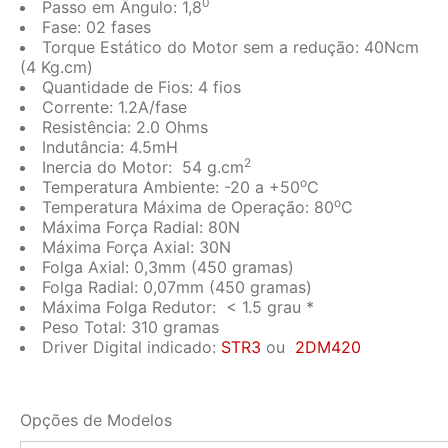
0
Passo em Ângulo: 1,8
Fase: 02 fases
Torque Estático do Motor sem a redução: 40Ncm
(4 Kg.cm)
Quantidade de Fios: 4 fios
Corrente: 1.2A/fase
Resistência: 2.0 Ohms
Indutância: 4.5mH
2
Inercia do Motor: 54 g.cm
o
Temperatura Ambiente: -20 a +50
C
o
Temperatura Máxima de Operação: 80
C
Máxima Força Radial: 80N
Máxima Força Axial: 30N
Folga Axial: 0,3mm (450 gramas)
Folga Radial: 0,07mm (450 gramas)
Máxima Folga Redutor: < 1.5 grau *
Peso Total: 310 gramas
Driver Digital indicado:
STR3
ou
2DM420
Opções de Modelos