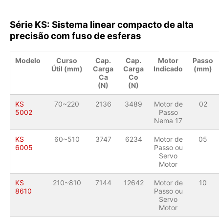
Série KS: Sistema linear compacto de alta
precisão com fuso de esferas
Modelo
Curso
Cap.
Cap.
Motor
Passo
Útil (mm)
Carga
Carga
Indicado
(mm)
Ca
Co
(N)
(N)
KS
70~220
2136
3489
Motor de
02
5002
Passo
Nema 17
KS
60~510
3747
6234
Motor de
05
6005
Passo ou
Servo
Motor
KS
210~810
7144
12642
Motor de
10
8610
Passo ou
Servo
Motor