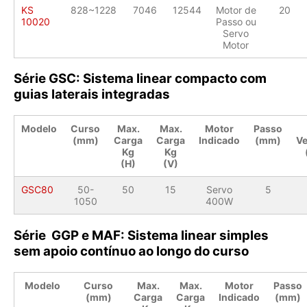
KS
828~1228
7046
12544
Motor de
20
10020
Passo ou
Servo
Motor
Série GSC: Sistema linear compacto com
guias laterais integradas
Modelo
Curso
Max.
Max.
Motor
Passo
(mm)
Carga
Carga
Indicado
(mm)
Ve
Kg
Kg
(H)
(V)
GSC80
50-
50
15
Servo
5
1050
400W
Série GGP e MAF: Sistema linear simples
sem apoio contínuo ao longo do curso
Modelo
Curso
Max.
Max.
Motor
Passo
(mm)
Carga
Carga
Indicado
(mm)