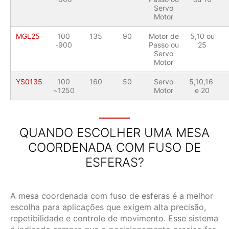
Servo
Motor
MGL25
100
135
90
Motor de
5,10 ou
-900
Passo ou
25
Servo
Motor
YS0135
100
160
50
Servo
5,10,16
~1250
Motor
e 20
QUANDO ESCOLHER UMA MESA
COORDENADA COM FUSO DE
ESFERAS?
A mesa coordenada com fuso de esferas é a melhor
escolha para aplicações que exigem alta precisão,
repetibilidade e controle de movimento. Esse sistema