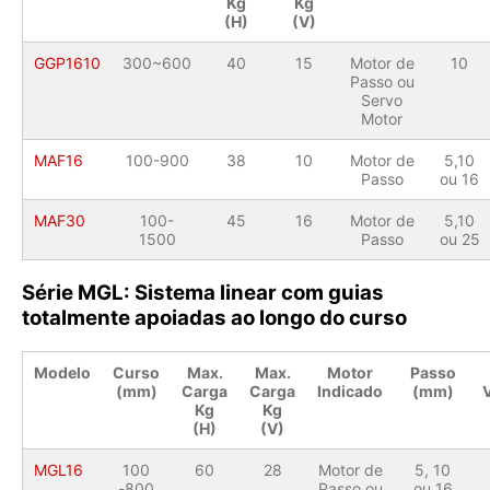
Kg
Kg
(H)
(V)
GGP1610
300~600
40
15
Motor de
10
Passo ou
Servo
Motor
MAF16
100-900
38
10
Motor de
5,10
Passo
ou 16
MAF30
100-
45
16
Motor de
5,10
1500
Passo
ou 25
Série MGL: Sistema linear com guias
totalmente apoiadas ao longo do curso
Modelo
Curso
Max.
Max.
Motor
Passo
(mm)
Carga
Carga
Indicado
(mm)
Kg
Kg
(H)
(V)
MGL16
100
60
28
Motor de
5, 10
-800
Passo ou
ou 16