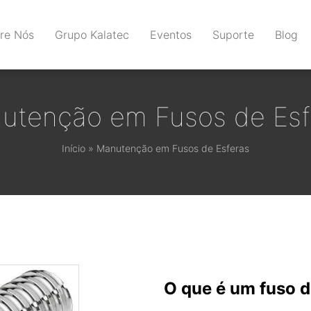
re Nós
Grupo Kalatec
Eventos
Suporte
Blog
utenção em Fusos de Esf
Início
»
Manutenção em Fusos de Esferas
O que é um fuso 