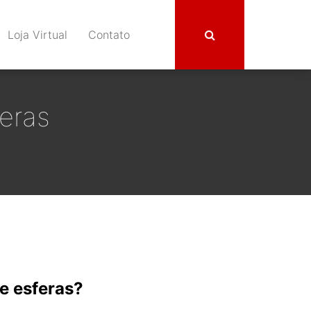
Loja Virtual
Contato
eras
de esferas?