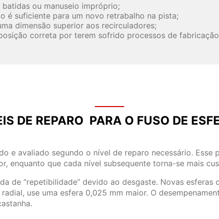
 batidas ou manuseio impróprio;
o é suficiente para um novo retrabalho na pista;
 uma dimensão superior aos recirculadores;
posição correta por terem sofrido processos de fabricação
EIS DE REPARO PARA O FUSO DE ESF
o e avaliado segundo o nível de reparo necessário. Esse p
r, enquanto que cada nível subsequente torna-se mais cus
a de “repetibilidade” devido ao desgaste. Novas esferas d
 radial, use uma esfera 0,025 mm maior. O desempenament
castanha.